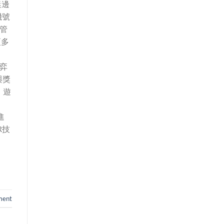
迷邊
機號
值管
更多
提
博弈
與獎
，遊
進
R技
ment