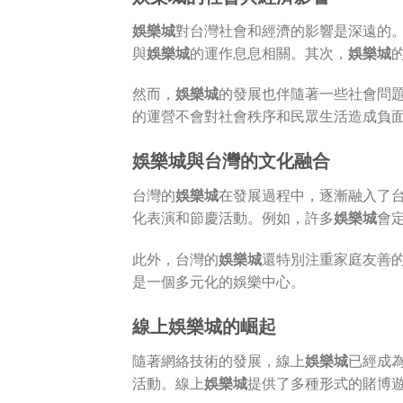
娛樂城
對台灣社會和經濟的影響是深遠的
與
娛樂城
的運作息息相關。其次，
娛樂城
然而，
娛樂城
的發展也伴隨著一些社會問
的運營不會對社會秩序和民眾生活造成負
娛樂城與台灣的文化融合
台灣的
娛樂城
在發展過程中，逐漸融入了
化表演和節慶活動。例如，許多
娛樂城
會
此外，台灣的
娛樂城
還特別注重家庭友善
是一個多元化的娛樂中心。
線上娛樂城的崛起
隨著網絡技術的發展，線上
娛樂城
已經成
活動。線上
娛樂城
提供了多種形式的賭博