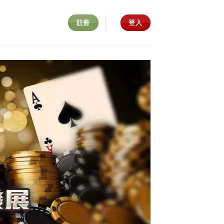
註冊
登入