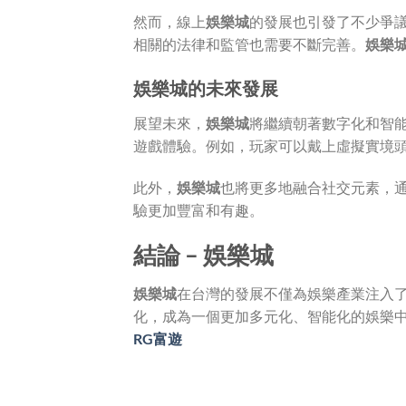
然而，線上
娛樂城
的發展也引發了不少爭
相關的法律和監管也需要不斷完善。
娛樂
娛樂城的未來發展
展望未來，
娛樂城
將繼續朝著數字化和智能
遊戲體驗。例如，玩家可以戴上虛擬實境
此外，
娛樂城
也將更多地融合社交元素，
驗更加豐富和有趣。
結論 – 娛樂城
娛樂城
在台灣的發展不僅為娛樂產業注入
化，成為一個更加多元化、智能化的娛樂
RG富遊