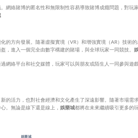
議。網絡賭博的匿名性和無限制性容易導致賭博成癮問題，對玩
城
化的方向發展。隨著虛擬實境（VR）和增強實境（AR）技術的
頭盔，進入一個完全由數字構建的賭場，與全球玩家一同競技。
通過網絡平台和社交媒體，玩家可以與朋友或陌生人一同參與遊
了新的活力，也對社會經濟和文化產生了深遠影響。隨著市場需
中心。無論是線下還是線上，
娛樂城
都將在未來繼續吸引更多的
娛樂城