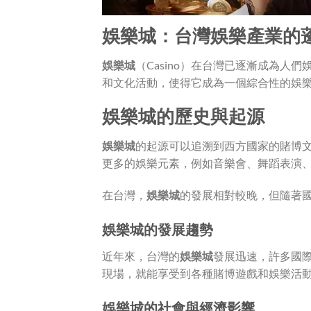
娛樂城：台灣娛樂產業的
娛樂城
（Casino）在台灣已逐漸成為人
和文化活動，使得它成為一個綜合性的娛
娛樂城的歷史與起源
娛樂城
的起源可以追溯到西方國家的賭博
更多的娛樂元素，例如音樂會、舞蹈表演
在台灣，
娛樂城
的發展相對較晚，但隨著
娛樂城的發展趨勢
近年來，台灣的
娛樂城
發展迅速，許多國
現場，就能享受到各種賭博遊戲和娛樂活
娛樂城的社會與經濟影響