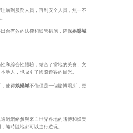
管理層到服務人員，再到安全人員，無一不
展。
要出台有效的法律和監管措施，確保
娛樂城
樂性和綜合性體驗，結合了當地的美食、文
了本地人，也吸引了國際遊客的目光。
新，使得
娛樂城
不僅僅是一個賭博場所，更
以通過網絡參與來自世界各地的賭博和娛樂
制，隨時隨地都可以進行遊玩。