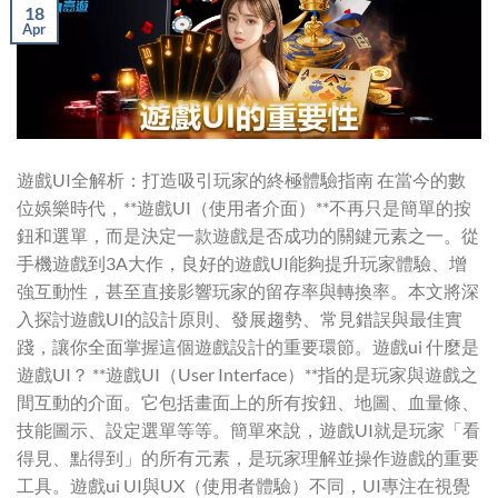
18
Apr
遊戲UI全解析：打造吸引玩家的終極體驗指南 在當今的數
位娛樂時代，**遊戲UI（使用者介面）**不再只是簡單的按
鈕和選單，而是決定一款遊戲是否成功的關鍵元素之一。從
手機遊戲到3A大作，良好的遊戲UI能夠提升玩家體驗、增
強互動性，甚至直接影響玩家的留存率與轉換率。本文將深
入探討遊戲UI的設計原則、發展趨勢、常見錯誤與最佳實
踐，讓你全面掌握這個遊戲設計的重要環節。遊戲ui 什麼是
遊戲UI？ **遊戲UI（User Interface）**指的是玩家與遊戲之
間互動的介面。它包括畫面上的所有按鈕、地圖、血量條、
技能圖示、設定選單等等。簡單來說，遊戲UI就是玩家「看
得見、點得到」的所有元素，是玩家理解並操作遊戲的重要
工具。遊戲ui UI與UX（使用者體驗）不同，UI專注在視覺